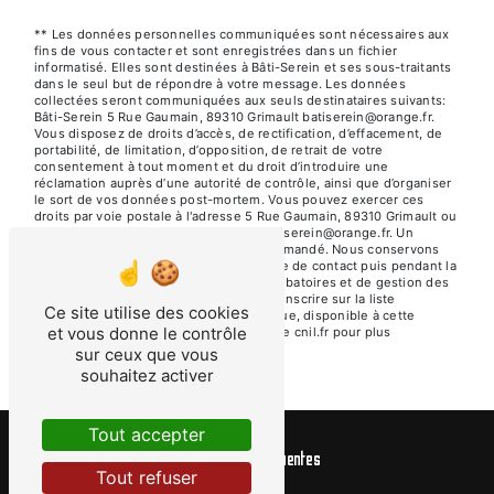
** Les données personnelles communiquées sont nécessaires aux
fins de vous contacter et sont enregistrées dans un fichier
informatisé. Elles sont destinées à Bâti-Serein et ses sous-traitants
dans le seul but de répondre à votre message. Les données
collectées seront communiquées aux seuls destinataires suivants:
Bâti-Serein 5 Rue Gaumain, 89310 Grimault batiserein@orange.fr.
Vous disposez de droits d’accès, de rectification, d’effacement, de
portabilité, de limitation, d’opposition, de retrait de votre
consentement à tout moment et du droit d’introduire une
réclamation auprès d’une autorité de contrôle, ainsi que d’organiser
le sort de vos données post-mortem. Vous pouvez exercer ces
droits par voie postale à l'adresse 5 Rue Gaumain, 89310 Grimault ou
par courrier électronique à l'adresse batiserein@orange.fr. Un
justificatif d'identité pourra vous être demandé. Nous conservons
vos données pendant la période de prise de contact puis pendant la
durée de prescription légale aux fins probatoires et de gestion des
contentieux. Vous avez le droit de vous inscrire sur la liste
Ce site utilise des cookies
d'opposition au démarchage téléphonique, disponible à cette
et vous donne le contrôle
adresse:
Bloctel.gouv.fr
. Consultez le site cnil.fr pour plus
d’informations sur vos droits.
sur ceux que vous
souhaitez activer
Tout accepter
Recherches fréquentes
Tout refuser