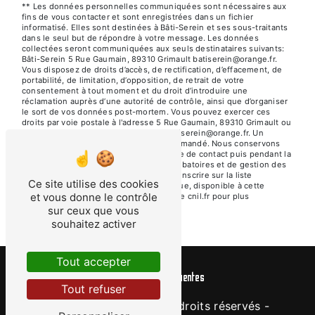
** Les données personnelles communiquées sont nécessaires aux
fins de vous contacter et sont enregistrées dans un fichier
informatisé. Elles sont destinées à Bâti-Serein et ses sous-traitants
dans le seul but de répondre à votre message. Les données
collectées seront communiquées aux seuls destinataires suivants:
Bâti-Serein 5 Rue Gaumain, 89310 Grimault batiserein@orange.fr.
Vous disposez de droits d’accès, de rectification, d’effacement, de
portabilité, de limitation, d’opposition, de retrait de votre
consentement à tout moment et du droit d’introduire une
réclamation auprès d’une autorité de contrôle, ainsi que d’organiser
le sort de vos données post-mortem. Vous pouvez exercer ces
droits par voie postale à l'adresse 5 Rue Gaumain, 89310 Grimault ou
par courrier électronique à l'adresse batiserein@orange.fr. Un
justificatif d'identité pourra vous être demandé. Nous conservons
vos données pendant la période de prise de contact puis pendant la
durée de prescription légale aux fins probatoires et de gestion des
contentieux. Vous avez le droit de vous inscrire sur la liste
Ce site utilise des cookies
d'opposition au démarchage téléphonique, disponible à cette
et vous donne le contrôle
adresse:
Bloctel.gouv.fr
. Consultez le site cnil.fr pour plus
d’informations sur vos droits.
sur ceux que vous
souhaitez activer
Tout accepter
Recherches fréquentes
Tout refuser
©
Vistalid
- 2026 - Tous droits réservés -