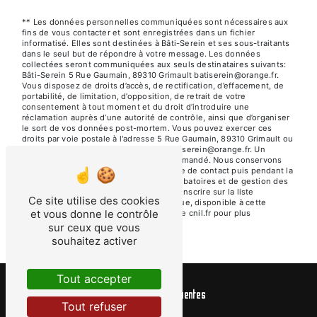
** Les données personnelles communiquées sont nécessaires aux
fins de vous contacter et sont enregistrées dans un fichier
informatisé. Elles sont destinées à Bâti-Serein et ses sous-traitants
dans le seul but de répondre à votre message. Les données
collectées seront communiquées aux seuls destinataires suivants:
Bâti-Serein 5 Rue Gaumain, 89310 Grimault batiserein@orange.fr.
Vous disposez de droits d’accès, de rectification, d’effacement, de
portabilité, de limitation, d’opposition, de retrait de votre
consentement à tout moment et du droit d’introduire une
réclamation auprès d’une autorité de contrôle, ainsi que d’organiser
le sort de vos données post-mortem. Vous pouvez exercer ces
droits par voie postale à l'adresse 5 Rue Gaumain, 89310 Grimault ou
par courrier électronique à l'adresse batiserein@orange.fr. Un
justificatif d'identité pourra vous être demandé. Nous conservons
vos données pendant la période de prise de contact puis pendant la
durée de prescription légale aux fins probatoires et de gestion des
contentieux. Vous avez le droit de vous inscrire sur la liste
Ce site utilise des cookies
d'opposition au démarchage téléphonique, disponible à cette
et vous donne le contrôle
adresse:
Bloctel.gouv.fr
. Consultez le site cnil.fr pour plus
d’informations sur vos droits.
sur ceux que vous
souhaitez activer
Tout accepter
Recherches fréquentes
Tout refuser