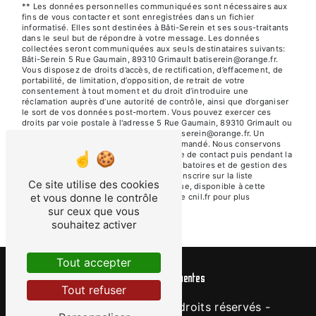
** Les données personnelles communiquées sont nécessaires aux
fins de vous contacter et sont enregistrées dans un fichier
informatisé. Elles sont destinées à Bâti-Serein et ses sous-traitants
dans le seul but de répondre à votre message. Les données
collectées seront communiquées aux seuls destinataires suivants:
Bâti-Serein 5 Rue Gaumain, 89310 Grimault batiserein@orange.fr.
Vous disposez de droits d’accès, de rectification, d’effacement, de
portabilité, de limitation, d’opposition, de retrait de votre
consentement à tout moment et du droit d’introduire une
réclamation auprès d’une autorité de contrôle, ainsi que d’organiser
le sort de vos données post-mortem. Vous pouvez exercer ces
droits par voie postale à l'adresse 5 Rue Gaumain, 89310 Grimault ou
par courrier électronique à l'adresse batiserein@orange.fr. Un
justificatif d'identité pourra vous être demandé. Nous conservons
vos données pendant la période de prise de contact puis pendant la
durée de prescription légale aux fins probatoires et de gestion des
contentieux. Vous avez le droit de vous inscrire sur la liste
Ce site utilise des cookies
d'opposition au démarchage téléphonique, disponible à cette
et vous donne le contrôle
adresse:
Bloctel.gouv.fr
. Consultez le site cnil.fr pour plus
d’informations sur vos droits.
sur ceux que vous
souhaitez activer
Tout accepter
Recherches fréquentes
Tout refuser
©
Vistalid
- 2026 - Tous droits réservés -