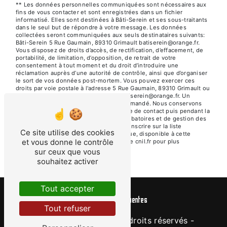
** Les données personnelles communiquées sont nécessaires aux
fins de vous contacter et sont enregistrées dans un fichier
informatisé. Elles sont destinées à Bâti-Serein et ses sous-traitants
dans le seul but de répondre à votre message. Les données
collectées seront communiquées aux seuls destinataires suivants:
Bâti-Serein 5 Rue Gaumain, 89310 Grimault batiserein@orange.fr.
Vous disposez de droits d’accès, de rectification, d’effacement, de
portabilité, de limitation, d’opposition, de retrait de votre
consentement à tout moment et du droit d’introduire une
réclamation auprès d’une autorité de contrôle, ainsi que d’organiser
le sort de vos données post-mortem. Vous pouvez exercer ces
droits par voie postale à l'adresse 5 Rue Gaumain, 89310 Grimault ou
par courrier électronique à l'adresse batiserein@orange.fr. Un
justificatif d'identité pourra vous être demandé. Nous conservons
vos données pendant la période de prise de contact puis pendant la
durée de prescription légale aux fins probatoires et de gestion des
contentieux. Vous avez le droit de vous inscrire sur la liste
Ce site utilise des cookies
d'opposition au démarchage téléphonique, disponible à cette
et vous donne le contrôle
adresse:
Bloctel.gouv.fr
. Consultez le site cnil.fr pour plus
d’informations sur vos droits.
sur ceux que vous
souhaitez activer
Tout accepter
Recherches fréquentes
Tout refuser
©
Vistalid
- 2026 - Tous droits réservés -