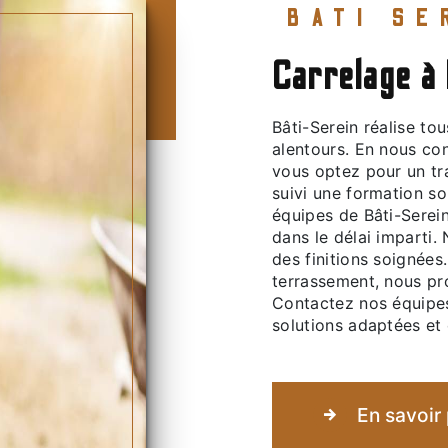
BATI S
carrelage à
Bâti-Serein réalise tous vos travaux de carrelage à Montbard et aux
alentours. En nous con
vous optez pour un tra
suivi une formation so
équipes de Bâti-Serein
dans le délai imparti.
des finitions soignées
terrassement, nous pr
Contactez nos équipes 
solutions adaptées et 
En savoir 