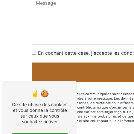
En cochant cette case, j'accepte les condi
** Les données personnelles communiquées sont nécessaires
dans le seul but de répondre à votre message. Les données
Vous disposez de droits d’accès, de rectification, d’effacem
Ce site utilise des cookies
auprès d’une autorité de contrôle, ainsi que d’organiser l
et vous donne le contrôle
courrier électronique à l'adresse batiserein@orange.fr. Un
sur ceux que vous
durée de prescription légale aux fins probatoires et de ges
souhaitez activer
Bloctel.gouv.fr
. Consultez le site cnil.fr pour plus d’informa