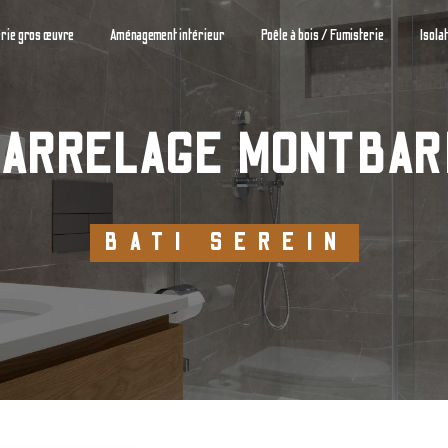
rie gros œuvre
Aménagement intérieur
Poêle à bois / Fumisterie
Isola
CARRELAGE MONTBA
BATI SEREIN