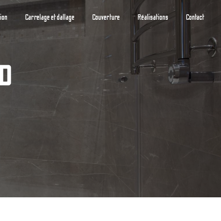
tion
Carrelage et dallage
Couverture
Réalisations
Contact
RD