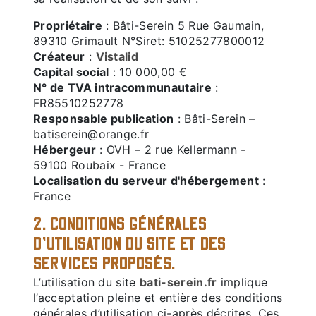
Propriétaire
: Bâti-Serein 5 Rue Gaumain,
89310 Grimault N°Siret: 51025277800012
Créateur
:
Vistalid
Capital social
: 10 000,00 €
N° de TVA intracommunautaire
:
FR85510252778
Responsable publication
: Bâti-Serein –
batiserein@orange.fr
Hébergeur
: OVH – 2 rue Kellermann -
59100 Roubaix - France
Localisation du serveur d'hébergement
:
France
2. CONDITIONS GÉNÉRALES
D’UTILISATION DU SITE ET DES
SERVICES PROPOSÉS.
L’utilisation du site
bati-serein.fr
implique
l’acceptation pleine et entière des conditions
générales d’utilisation ci-après décrites. Ces