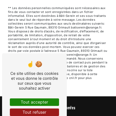
** Les données personnelles communiquées sont nécessaires aux
fins de vous contacter et sont enregistrées dans un fichier
informatisé. Elles sont destinées à Bâti-Serein et ses sous-traitants
dans le seul but de répondre à votre message. Les données
collectées seront communiquées aux seuls destinataires suivants:
Bâti-Serein 5 Rue Gaumain, 89310 Grimault batiserein@orange.fr.
Vous disposez de droits d’accès, de rectification, d’effacement, de
portabilité, de limitation, d’opposition, de retrait de votre
consentement à tout moment et du droit d’introduire une
réclamation auprès d’une autorité de contrôle, ainsi que d’organiser
le sort de vos données post-mortem. Vous pouvez exercer ces
droits par voie postale à l'adresse 5 Rue Gaumain, 89310 Grimault ou
par courrier électronique à l'adresse batiserein@orange.fr. Un
justificatif d'identité pourra vous être demandé. Nous conservons
vos données pendant la période de prise de contact puis pendant la
durée de prescription légale aux fins probatoires et de gestion des
contentieux. Vous avez le droit de vous inscrire sur la liste
Ce site utilise des cookies
d'opposition au démarchage téléphonique, disponible à cette
et vous donne le contrôle
adresse:
Bloctel.gouv.fr
. Consultez le site cnil.fr pour plus
d’informations sur vos droits.
sur ceux que vous
souhaitez activer
Tout accepter
Recherches fréquentes
Tout refuser