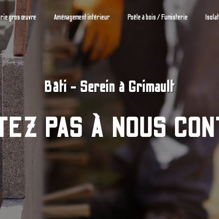
rie gros œuvre
Aménagement intérieur
Poêle à bois / Fumisterie
Isola
Bâti - Serein à Grimault
TEZ PAS À NOUS CO