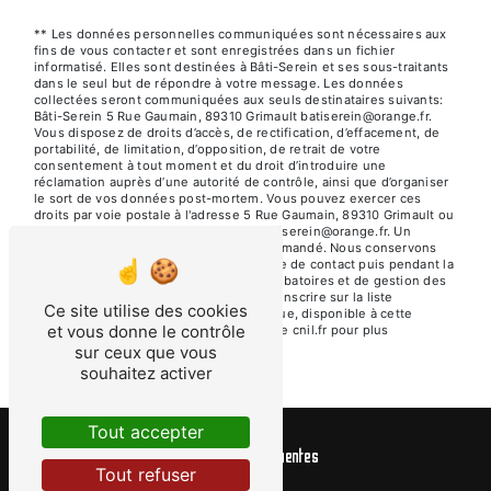
** Les données personnelles communiquées sont nécessaires aux
fins de vous contacter et sont enregistrées dans un fichier
informatisé. Elles sont destinées à Bâti-Serein et ses sous-traitants
dans le seul but de répondre à votre message. Les données
collectées seront communiquées aux seuls destinataires suivants:
Bâti-Serein 5 Rue Gaumain, 89310 Grimault batiserein@orange.fr.
Vous disposez de droits d’accès, de rectification, d’effacement, de
portabilité, de limitation, d’opposition, de retrait de votre
consentement à tout moment et du droit d’introduire une
réclamation auprès d’une autorité de contrôle, ainsi que d’organiser
le sort de vos données post-mortem. Vous pouvez exercer ces
droits par voie postale à l'adresse 5 Rue Gaumain, 89310 Grimault ou
par courrier électronique à l'adresse batiserein@orange.fr. Un
justificatif d'identité pourra vous être demandé. Nous conservons
vos données pendant la période de prise de contact puis pendant la
durée de prescription légale aux fins probatoires et de gestion des
contentieux. Vous avez le droit de vous inscrire sur la liste
Ce site utilise des cookies
d'opposition au démarchage téléphonique, disponible à cette
et vous donne le contrôle
adresse:
Bloctel.gouv.fr
. Consultez le site cnil.fr pour plus
d’informations sur vos droits.
sur ceux que vous
souhaitez activer
Tout accepter
Recherches fréquentes
Tout refuser