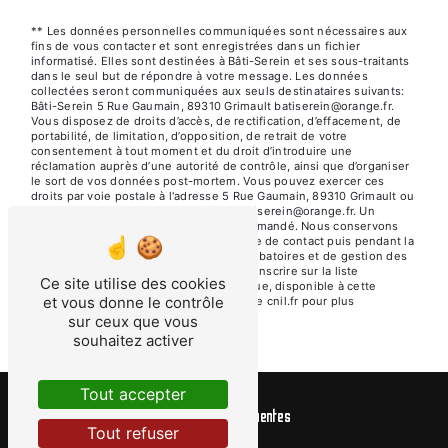
** Les données personnelles communiquées sont nécessaires aux
fins de vous contacter et sont enregistrées dans un fichier
informatisé. Elles sont destinées à Bâti-Serein et ses sous-traitants
dans le seul but de répondre à votre message. Les données
collectées seront communiquées aux seuls destinataires suivants:
Bâti-Serein 5 Rue Gaumain, 89310 Grimault batiserein@orange.fr.
Vous disposez de droits d’accès, de rectification, d’effacement, de
portabilité, de limitation, d’opposition, de retrait de votre
consentement à tout moment et du droit d’introduire une
réclamation auprès d’une autorité de contrôle, ainsi que d’organiser
le sort de vos données post-mortem. Vous pouvez exercer ces
droits par voie postale à l'adresse 5 Rue Gaumain, 89310 Grimault ou
par courrier électronique à l'adresse batiserein@orange.fr. Un
justificatif d'identité pourra vous être demandé. Nous conservons
vos données pendant la période de prise de contact puis pendant la
durée de prescription légale aux fins probatoires et de gestion des
contentieux. Vous avez le droit de vous inscrire sur la liste
Ce site utilise des cookies
d'opposition au démarchage téléphonique, disponible à cette
et vous donne le contrôle
adresse:
Bloctel.gouv.fr
. Consultez le site cnil.fr pour plus
d’informations sur vos droits.
sur ceux que vous
souhaitez activer
Tout accepter
Recherches fréquentes
Tout refuser