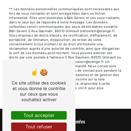
** Les données personnelles communiquées sont nécessaires aux
fins de vous contacter et sont enregistrées dans un fichier
informatisé. Elles sont destinées à Bâti-Serein et ses sous-traitants
dans le seul but de répondre à votre message. Les données
collectées seront communiquées aux seuls destinataires suivants:
Bâti-Serein 5 Rue Gaumain, 89310 Grimault batiserein@orange.fr.
Vous disposez de droits d’accès, de rectification, d’effacement, de
portabilité, de limitation, d’opposition, de retrait de votre
consentement à tout moment et du droit d’introduire une
réclamation auprès d’une autorité de contrôle, ainsi que d’organiser
le sort de vos données post-mortem. Vous pouvez exercer ces
droits par voie postale à l'adresse 5 Rue Gaumain, 89310 Grimault ou
par courrier électronique à l'adresse batiserein@orange.fr. Un
justificatif d'identité pourra vous être demandé. Nous conservons
vos données pendant la période de prise de contact puis pendant la
durée de prescription légale aux fins probatoires et de gestion des
contentieux. Vous avez le droit de vous inscrire sur la liste
Ce site utilise des cookies
d'opposition au démarchage téléphonique, disponible à cette
et vous donne le contrôle
adresse:
Bloctel.gouv.fr
. Consultez le site cnil.fr pour plus
d’informations sur vos droits.
sur ceux que vous
souhaitez activer
Tout accepter
Recherches fréquentes
Tout refuser